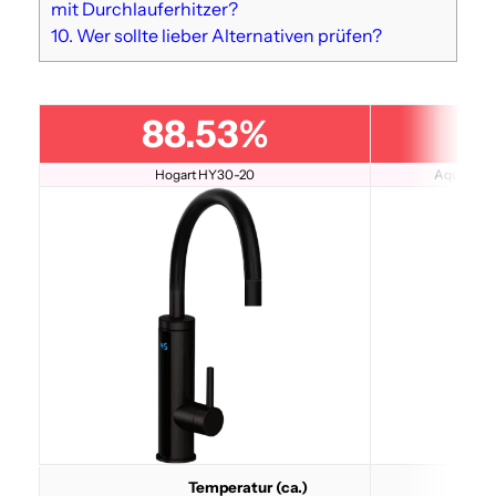
mit Durchlauferhitzer?
10.
Wer sollte lieber Alternativen prüfen?
88.53%
8
Hogart HY30-20
Aquadon S
Temperatur (ca.)