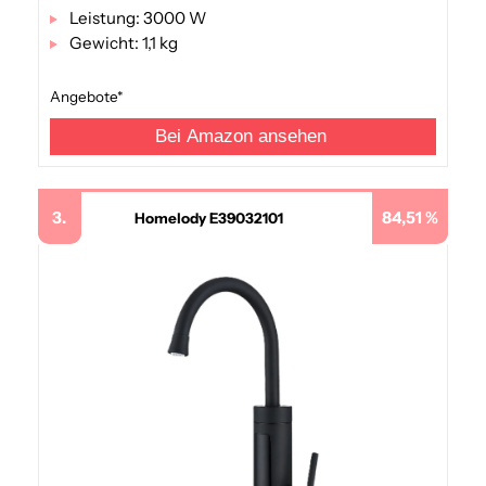
Leistung: 3000 W
Gewicht: 1,1 kg
Angebote*
Bei Amazon ansehen
3.
84,51 %
Homelody E39032101