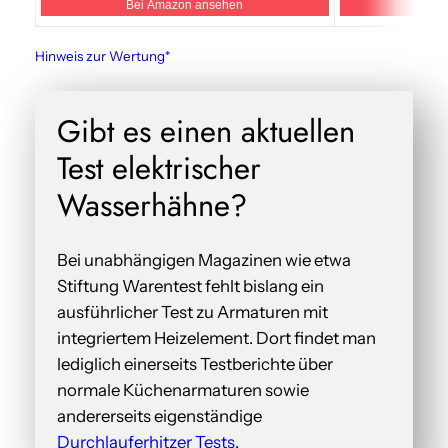
Bei Amazon ansehen
Bei
Hinweis zur Wertung*
Gibt es einen aktuellen
Test elektrischer
Wasserhähne?
Bei unabhängigen Magazinen wie etwa
Stiftung Warentest fehlt bislang ein
ausführlicher Test zu Armaturen mit
integriertem Heizelement. Dort findet man
lediglich einerseits Testberichte über
normale Küchenarmaturen sowie
andererseits eigenständige
Durchlauferhitzer Tests
.