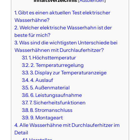
Inhaltsverzeichnis
[
Ausblenden
]
1.
Gibt es einen aktuellen Test elektrischer
Wasserhähne?
2.
Welcher elektrische Wasserhahn ist der
beste für mich?
3.
Was sind die wichtigsten Unterschiede bei
Wasserhähnen mit Durchlauferhitzer?
3.1.
1. Höchsttemperatur
3.2.
2. Temperaturregelung
3.3.
3. Display zur Temperaturanzeige
3.4.
4. Auslauf
3.5.
5. Außenmaterial
3.6.
6. Leistungsaufnahme
3.7.
7. Sicherheitsfunktionen
3.8.
8. Stromanschluss
3.9.
9. Montageart
4.
Alle Wasserhähne mit Durchlauferhitzer im
Detail