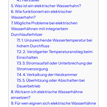
4.1.
Hersteller
5.
Was ist ein elektrischer Wasserhahn?
6.
Wie funktioniert ein elektrischer
Wasserhahn?
7.
Mögliche Probleme bei elektrischen
Wasserhähnen mit integriertem
Durchlauferhitzer
7.1.
1. Unzureichende Wassertemperatur bei
hohem Durchfluss
7.2.
2. Verzögerter Temperaturanstieg beim
Einschalten
7.3.
3. Stromausfall oder Unterbrechung der
Stromversorgung
7.4.
4. Verkalkung der Heizkammer
7.5.
5. Überhitzung oder Abschalten bei
Dauerbetrieb
8.
Wo kann ich elektrische Wasserhähne
einsetzen?
9.
Für wen eignen sich elektrische Wasserhähne